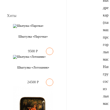
выс
дре
кар
Хиты
(пап
маш
Шкатулка «Парочка»
про
гор
9500
Р
льн
мас
Нан
Шкатулка «Лотошник»
грун
сос
24500
Р
из
льн
мас