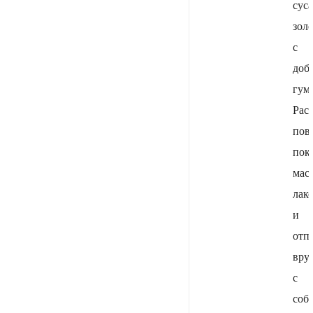
сус
зол
с
доб
гум
Рас
пов
пок
мас
лак
и
отп
вру
с
соб