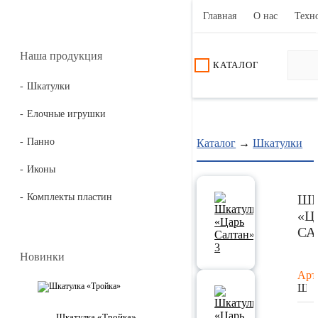
Главная
О нас
Техн
Наша продукция
КАТАЛОГ
Шкатулки
Елочные игрушки
Панно
Каталог
→
Шкатулки
Иконы
Комплекты пластин
ШК
«Ц
СА
Новинки
Арт
Ш0
Шкатулка «Тройка»