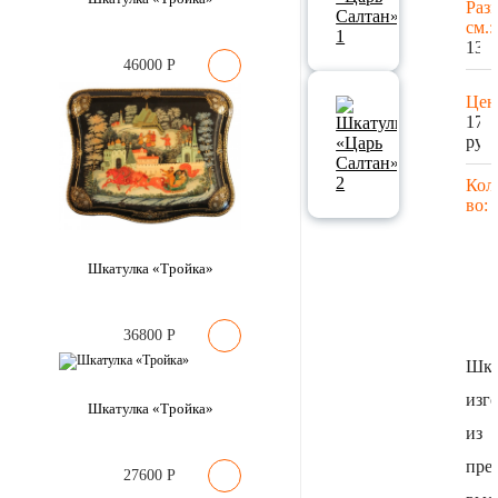
Раз
см.:
13х
46000
Р
Цен
170
руб.
Кол
во:
Шкатулка «Тройка»
36800
Р
Шка
изг
Шкатулка «Тройка»
из
пре
27600
Р