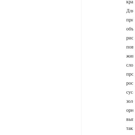
кра
Для
при
объ
рис
пов
жив
сло
про
рос
сус
зол
орн
вып
так