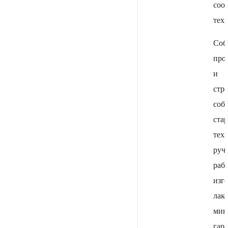
соо
тех
Соб
про
и
стр
соб
ста
тех
руч
раб
изг
лак
мин
гар