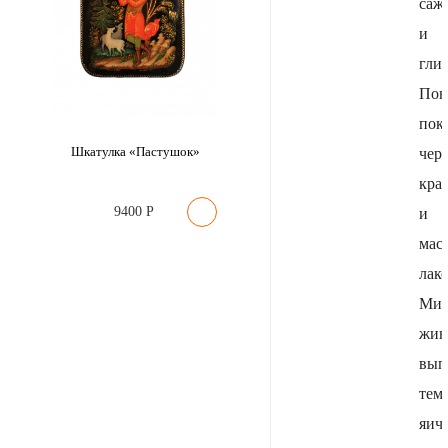
саж
и
гли
Пов
пок
Шкатулка «Пастушок»
чер
кра
9400
Р
и
мас
лак
Мин
жив
вып
тем
яич