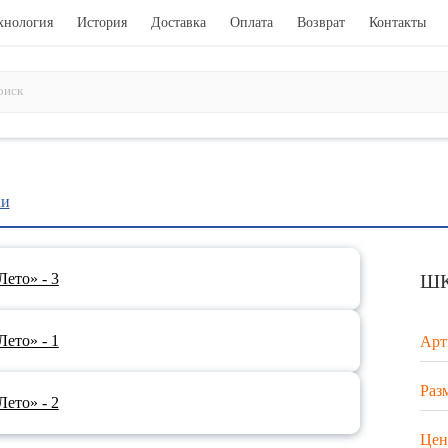
хнология
История
Доставка
Оплата
Возврат
Контакты
ки
ШК
Арт
Разм
Цен