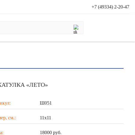
+7 (49334) 2-20-47
АТУЛКА «ЛЕТО»
икул:
Ш051
ер, см.:
11х11
а:
18000 руб.