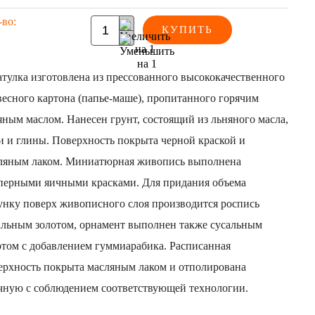
-во:
КУПИТЬ
тулка изготовлена из прессованного высококачественного
весного картона (папье-маше), пропитанного горячим
яным маслом. Нанесен грунт, состоящий из льняного масла,
и и глины. Поверхность покрыта черной краской и
ляным лаком. Миниатюрная живопись выполнена
перными яичными красками. Для придания объема
унку поверх живописного слоя производится роспись
альным золотом, орнамент выполнен также сусальным
отом с добавлением гуммиарабика. Расписанная
ерхность покрыта масляным лаком и отполирована
чную с соблюдением соответствующей технологии.