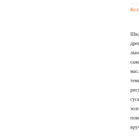
Кол
Шка
дре
льн
саж
мас
тем
рис
сус
зол
пов
вру